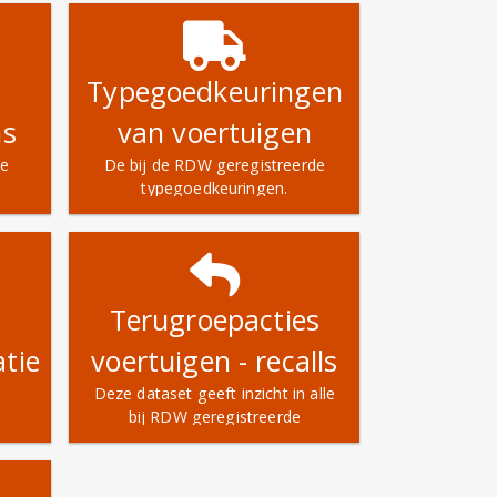
Typegoedkeuringen
ns
van voertuigen
me
De bij de RDW geregistreerde
typegoedkeuringen.
ele
aar
Terugroepacties
tie
voertuigen - recalls
Deze dataset geeft inzicht in alle
bij RDW geregistreerde
an
terugroepacties
g in