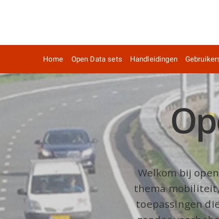
Home
Open Data sets
Handleidingen
Gebruiker
Ope
Welkom bij open 
thema mobiliteit,
toepassingen die 