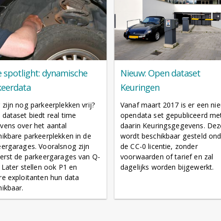
e spotlight: dynamische
Nieuw: Open dataset
keerdata
Keuringen
zijn nog parkeerplekken vrij?
Vanaf maart 2017 is er een ni
dataset biedt real time
opendata set gepubliceerd me
vens over het aantal
daarin Keuringsgegevens. Dez
ikbare parkeerplekken in de
wordt beschikbaar gesteld ond
eergarages. Vooralsnog zijn
de CC-0 licentie, zonder
eerst de parkeergarages van Q-
voorwaarden of tarief en zal
 Later stellen ook P1 en
dagelijks worden bijgewerkt.
re exploitanten hun data
ikbaar.