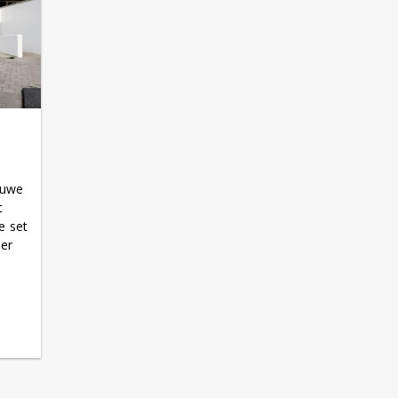
euwe
t
e set
er