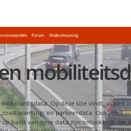
svoorwaarden
Forum
Ondersteuning
n mobiliteits
mobiliteitsdata. Op deze site vindt u open 
 zoals voertuig- en parkeerdata. Ook vindt u
op basis van deze data zijn ontwikkeld. De d