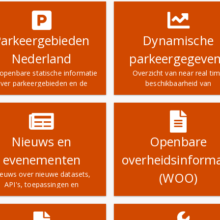
Parkeergebieden
Dynamische
Nederland
parkeergegeve
 openbare statische informatie
Overzicht van near real ti
ver parkeergebieden en de
beschikbaarheid van
jbehorende tarieven van alle
gemeentelijke en commerci
enbare parkeervoorzieningen
parkeerruimte. Verwijzing n
an Nederlandse gemeenten
vindplaatsen.
Nieuws en
Openbare
evenementen
overheidsinforma
euws over nieuwe datasets,
(WOO)
API's, toepassingen en
Beschikbare documenten v
evenementen
medewerkers unit Handhavin
kader van de WOO