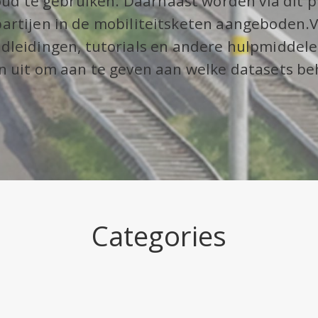
ud te gebruiken. Daarnaast worden via dit p
artijen in de mobiliteitsketen aangeboden.V
dleidingen, tutorials en andere hulpmiddel
n uit om aan te geven aan welke datasets be
Categories