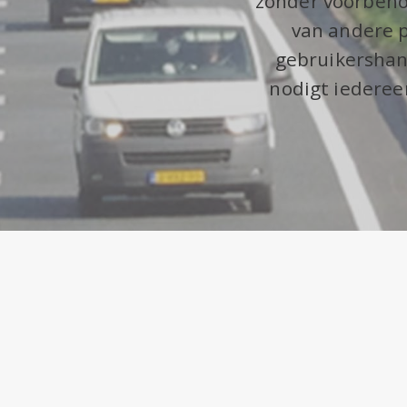
zonder voorbeho
van andere p
gebruikershan
nodigt iederee