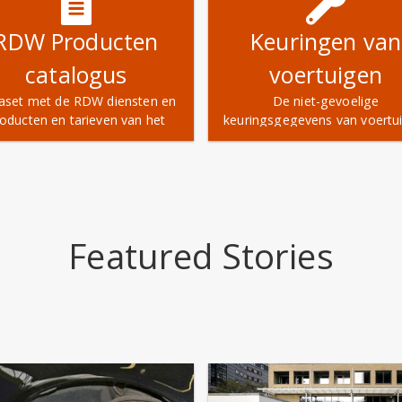
RDW Producten
Keuringen van
catalogus
voertuigen
aset met de RDW diensten en
De niet-gevoelige
oducten en tarieven van het
keuringsgegevens van voertu
huidige jaar.
Featured Stories