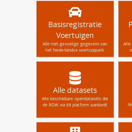
Basisregistratie
Voertuigen
Alle niet-gevoelige gegevens van
Alle
het Nederlandse voertuigpark.
o
bi
op
v
Alle datasets
Alle beschikbare opendatasets die
Ni
de RDW via dit platform aanbiedt