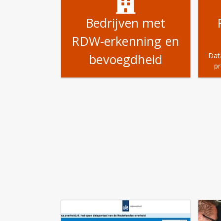
Bedrijven met
RDW-erkenning en
bevoegdheid
Dat
pr
Gegevens van erkende bedrijven
en hun erkenningen.