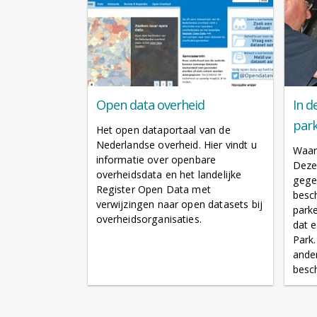
Open data overheid
In d
par
Het open dataportaal van de
Nederlandse overheid. Hier vindt u
Waar 
informatie over openbare
Deze 
overheidsdata en het landelijke
gege
Register Open Data met
besch
verwijzingen naar open datasets bij
park
overheidsorganisaties.
dat 
Park.
ande
besch