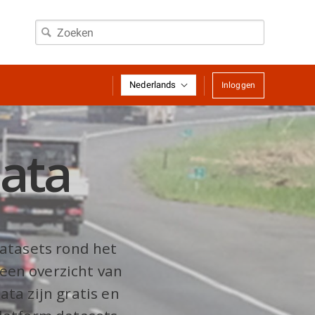
Nederlands
Inloggen
data
datasets rond het
 een overzicht van
ata zijn gratis en