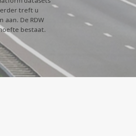
latform datasets
erder treft u
en aan. De RDW
hoefte bestaat.